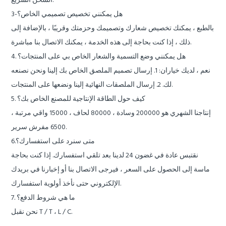
الشحن السريع.
3-هل يمكنني تخصيص تصميمي الخاص؟
بالطبع ، يمكنك تخصيص شعارك وتصميمك وحزمتك وقريبًا ، بالإضافة إلى
ذلك ، إذا كنت بحاجة إلى هذه الخدمة ، يمكنك الاتصال بنا مباشرة.
4. هل يمكنني وضع التسمية والشعار الخاص بي على المنتجات؟
نعم ، لديك خياران: 1. إرسال تصميم الملصق الخاص بك إلينا ونحن نصنعه
لك. 2. إرسال الملصقات النهائية إلينا ونضعها على المنتجات.
5. كيف حول الطاقة الإنتاجية للمصنع الخاص بك؟
إنتاجنا الشهري هو 200000 وسادة ، 80000 لحاف ، 15000 واقي مرتبة ،
6500 مفرش سرير.
6.متى سنرد على استفسارك؟
نقتبس عادة في غضون 24 لدينا بعد تلقي استفسارك. إذا كنت بحاجة
ماسة إلى الحصول على السعر ، فيرجى الاتصال بنا أو إخبارنا في بريدك
الإلكتروني حتى نأخذ أولوية استفسارك.
7. ما هي شروط الدفع؟
نحن نقبل T / T ، L / C.