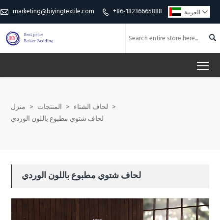
marketing@biyingtextile.com
+86-18236665888

العربية



To
>
لحاف الشتاء
>
المنتجات
>
منزل
لحاف شتوي مطبوع باللون الوردي
لحاف شتوي مطبوع باللون الوردي