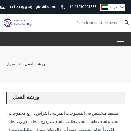
marketing@biyingtextile.com
+86-18236665888

العربية



To
ورشة العمل
>
منزل
ورشة العمل
مصنعنا متخصص في المنسوجات المنزلية ، الفراش ، أربع مجموعات ،
لحاف: لحاف طفل ، لحاف طالب ، لحاف مزدوج ، لحاف كوين ، لحاف
ملكي ، أحجام مخصصة.
جميع أنواع الوسائد: وسادة مطاطية ، وسادة