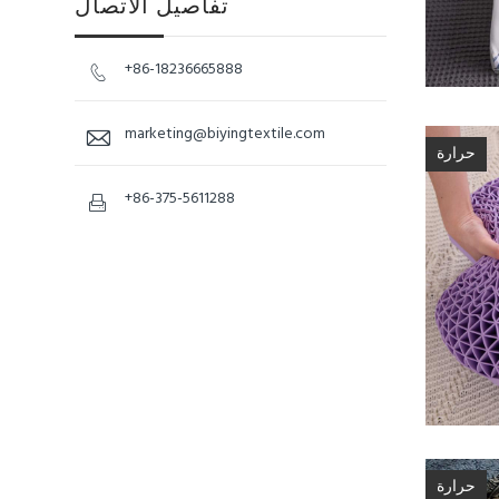
تفاصيل الاتصال
+86-18236665888

marketing@biyingtextile.com

حرارة
+86-375-5611288

حرارة