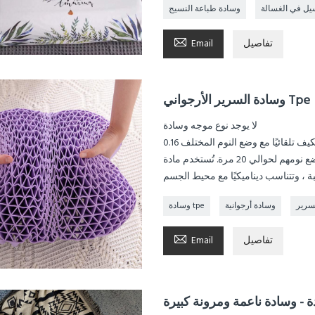
يل في الغسالة
وسادة طباعة النسيج

تفاصيل
Email
وسادة السرير الأرجواني Tpe
لا يوجد نوع موجه وسادة
 يتكيف تلقائيًا مع وضع النوم المختلف
أثناء النوم ليلاً ، يحتاج الناس إلى تغيير وضع نومهم لحوالي 20 مرة. تُستخدم مادة TPE عالية المرونة لتتناسب
سرير
وسادة أرجوانية
وسادة tpe

تفاصيل
Email
- وسادة ناعمة ومرونة كبيرة