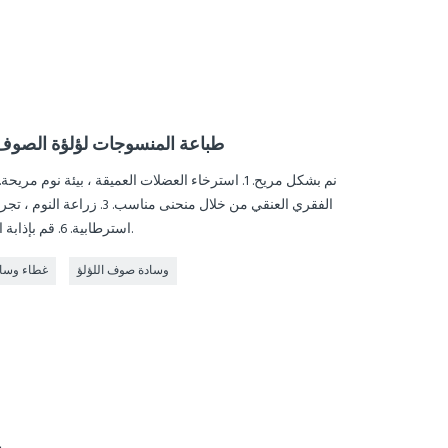
طباعة المنسوجات لؤلؤة الصوف 
استرطابية. 6. قم بإذابة القطن كله. 7. كن عطاء. 8. انتعاش سريع.
وسادة صوف اللؤلؤ
غطاء وساد