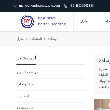
marketing@biyingtextile.com
+86-18236665888


منزل
وسادة
>
المنتجات
>
منزل
المنتجات
سادة
متدفق من شجرة
شراشف السرير
لجسيمات القابلة
ن أن تمنع بقاء العث. 3. نسيج جيد ونفاذية الهواء.
لحاف ولحاف
البطانيات
بطانية منشفة