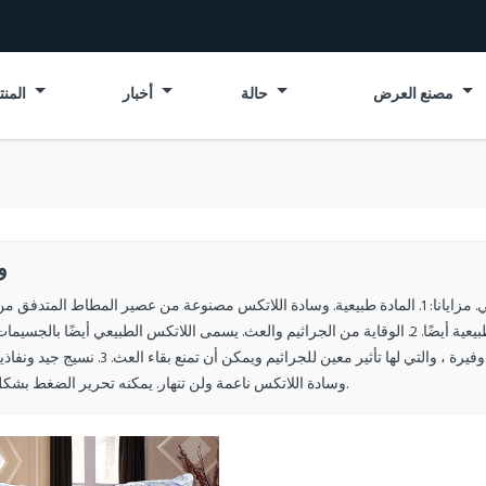
مصنع العرض
حالة
أخبار
المنتجات
و
منتجات مصنع قوية ، لتوفير أسرة جيدة ونوم جيد ونوم صحي. مزايانا: 1. المادة طبيعية. وسادة اللاتكس مصنوعة من عصير المطاط ال
المطاط الطبيعي. هذه المواد ليست فقط صديقة للبيئة ، ولكنها طبيعية أيضًا. 2. الوقاية من الجراثيم والعث. يسمى اللاتكس الطبيعي أيضًا با
للذوبان في الماء لشجرة المطاط. يحتوي على بروتينات لاتكس وفيرة ، والتي لها تأثير معين للجراثيم ويمك
وسادة اللاتكس ناعمة ولن تنهار. يمكنه تحرير الضغط بشكل أفضل.