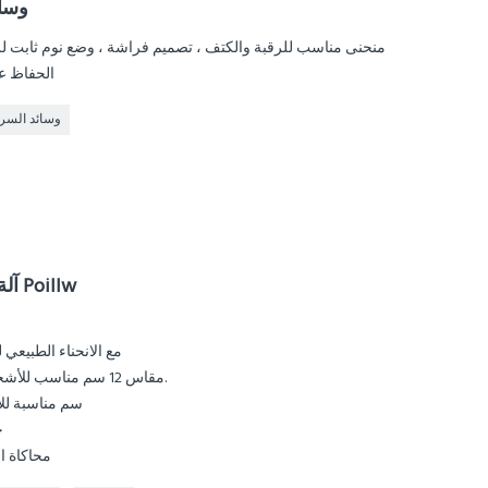
وساد
منحنى مناسب للرقبة والكتف ، تصميم فراشة ، وضع نوم ثابت لز
الحفاظ ع
وسائد السري
آلة غسل النسيج طباعة البوليستر Poillw
يتناسب منحنى B مع الانحناء 
مقاس 12 سم مناسب للأشخاص الذين يفضلون النوم على ظهورهم.
10 سم مناسبة 
ح
محاكاة ا