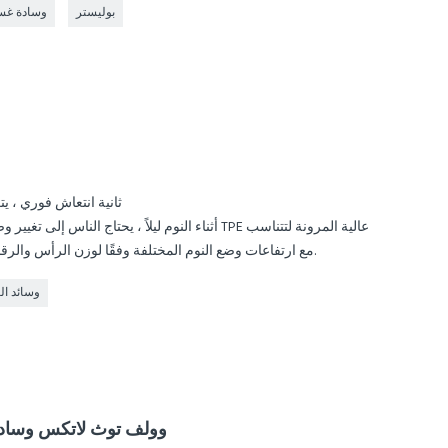
بوليستر
وسادة غس
0.16 ثانية انتعاش فوري ،
مع ارتفاعات وضع النوم المختلفة وفقًا لوزن الرأس والرقبة ، وتتناسب ديناميكيًا مع محيط الجسم.
وسائد ال
وولف توث لاتكس وسادة 