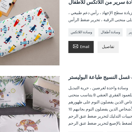
ة سرير من اللاتكس للأطفال
يادة سطح الإجهاد ، رأس دعم طبيعي ،
لى منحنى الرقبة ، تحرير ضغط الرأس
ر
وسادة أطفال
وسادة اللاتكس

تفاصيل
Email
وسادة واحدة لغرضين ، حرية التبديل
الطبيعي للعمود الفقري العنقي
للأشخاص الذين يفضلون النوم بجانبهم
بيبات التدليك لتحرير ضغط عنق الرحم
لضغط بالإصبع لتحرير ضغط عنق الرحم