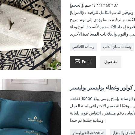
[الحجم]: 37 * 60 * 11 * 13 سم
[المزايا]: تصميم الموجة حسب المتطلبات المختلفة للرأس والكتف والرقبة ، وتوفير الدعم الكامل للرقبة ،
درة إمداد الأكسجين لأنسجة المخ وداء
وسادة أسنان الذئب
وسادة اللاتكس

تفاصيل
Email
 كولور وغطاء بوليستر بوليستر
مصنعنا متخصص في إنتاج المنسوجات المنزلية. لدينا آلة جديدة لصنع الوسائد بإنتاج يومي يبلغ 10000 قطعة.
وسادة جيدة! نم جيدا!
لفنادق والمنزل
غطاء بوليستر poillw