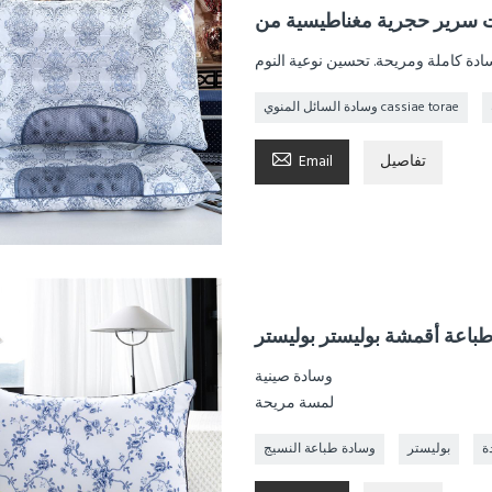
دة كاملة ومريحة. تحسين نوعية النوم
وسادة السائل المنوي cassiae torae

تفاصيل
Email
باعة أقمشة بوليستر بوليستر
وسادة صينية
لمسة مريحة
ة
بوليستر
وسادة طباعة النسيج