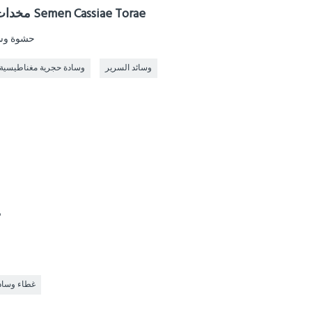
مخدات سرير حجرية مغناطيسية من Semen Cassiae Torae
حشوة وسا
وسائد السرير
وسادة حجرية مغناطيسية
ط
غطاء وساد