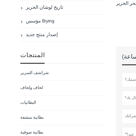
ر الحرير
تاريخ لوشان الحرير

مؤسس Biying

إصدار منتج جديد

المنتجات
شراشف السرير
لحاف ولحاف
البطانيات
بطانية منشفة
بطانية صوفية