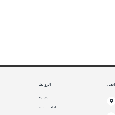
اتصل
الروابط
وسادة

لحاف الشتاء