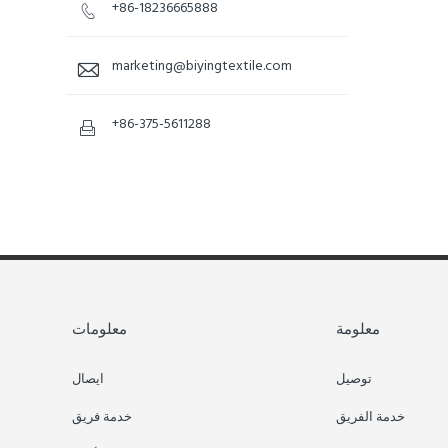
+86-18236665888

marketing@biyingtextile.com

+86-375-5611288

معلومة
معلومات
توصيل
ايصال
خدمة الفريق
خدمة فريق