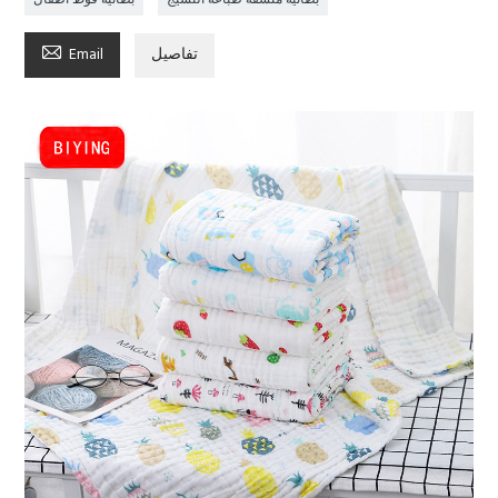

تفاصيل
Email