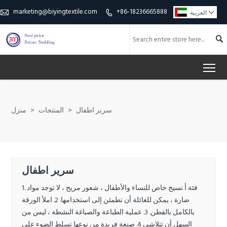
marketing@biyingtextile.com
+86-18236665888

العربية



To
سرير اطفال
>
المنتجات
>
منزل
سرير اطفال
1. فئة أ نسيج خاص للنساء والأطفال ، شعور مريح ، لا توجد مواد
ضارة ، يمكن للعائلة أن تطمئن إلى استخدامها. 2. املأ الورقة
بالكامل بالقطن. 3. عملية الطباعة والصباغة النشطة ، ليس من
السهل أن تتلاشى 4. صنعة فريدة من نوعها تسلط الضوء على