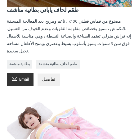
طقم لحاف ياباني بطانية مناشف
مصنوع من قماش قطني 100٪ ، ناعم ومريح. بعد المعالجة المسبقة
للانكماش ، تتميز بخصائص مقاومة القلويات وعدم الخوف من الغسيل.
إنه فراش منزلي. تعتمد الطباعة والصباغة النشطة ، وهي مناسبة للأطفال
فوق سن 3 سنوات. يتميز بأسلوب بسيط وعصري ويمنح الأطفال مساحة
تخيل سعيدة.
طقم لحاف بطانية منشفة
بطانية منشفة

تفاصيل
Email