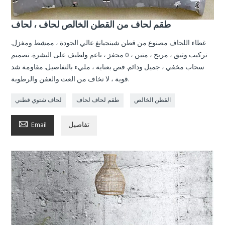
طقم لحاف من القطن الخالص لحاف ، لحاف
غطاء اللحاف مصنوع من قطن شينجيانغ عالي الجودة ، ممشط ومغزل.
تركيب وثيق ، مريح ، متين ، 0 محفز ، ناعم ولطيف على البشرة. تصميم
سحاب مخفي ، جميل ودائم. قص بعناية ، مليء بالتفاصيل. مقاومة شد
قوية ، لا تخاف من العث والعفن والرطوبة.
القطن الخالص
طقم لحاف لحاف
لحاف شتوي قطني

تفاصيل
Email