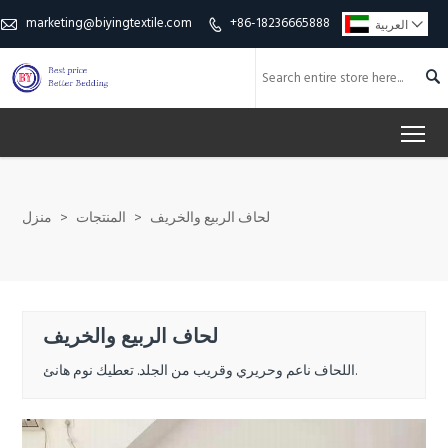
marketing@biyingtextile.com
+86-18236665888

العربية



To
لحاف الربيع والخريف
>
المنتجات
>
منزل
لحاف الربيع والخريف
اللحاف ناعم وحريري وقريب من الجلد. تعطيك نوم هانئ.