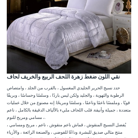
نقي اللون ضغط زهرة اللحف الربيع والخريف لحاف
حدد نسيج الحرير الجليدي المغسول ، بالقرب من الجلد ، وامتصاص
الرطوبة والتهوية ، والجليد ولكن ليس باردًا ، وسلسًا وحساسًا ، وبريقًا
قويًا ، وملمسًا ناعمًا وناعمًا ، وسلسًا ومريحًا. إنه مصنوع من خلال عمليات
متعددة ، جميلة وأنيقة. قلب اللحاف مليء بالألياف الدقيقة بالكامل ، ناعم
، مسامي ومريح للنوم.
يُفضل النسيج المنقوش ، قماش ناعم منقوش ، ناعم ، مريح ومسامي ،
منتج مثالي صديق للبشرة. وداعًا للفوضى ، والصنعة الرائعة ، والأزياء