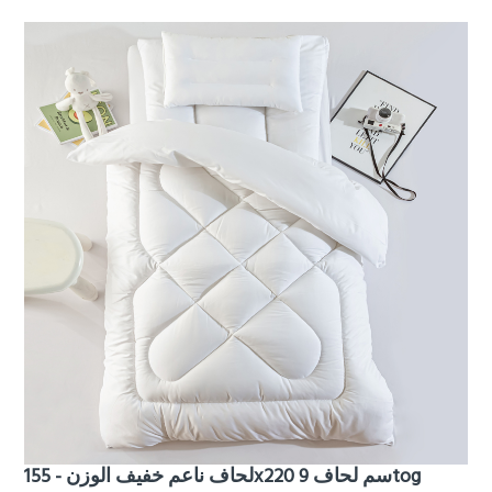
لحاف ناعم خفيف الوزن - 155x220 سم لحاف 9tog