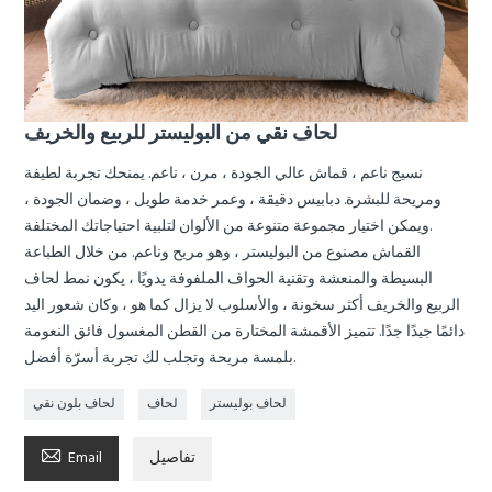
لحاف نقي من البوليستر للربيع والخريف
نسيج ناعم ، قماش عالي الجودة ، مرن ، ناعم. يمنحك تجربة لطيفة
ومريحة للبشرة. دبابيس دقيقة ، وعمر خدمة طويل ، وضمان الجودة ،
ويمكن اختيار مجموعة متنوعة من الألوان لتلبية احتياجاتك المختلفة.
القماش مصنوع من البوليستر ، وهو مريح وناعم. من خلال الطباعة
البسيطة والمنعشة وتقنية الحواف الملفوفة يدويًا ، يكون نمط لحاف
الربيع والخريف أكثر سخونة ، والأسلوب لا يزال كما هو ، وكان شعور اليد
دائمًا جيدًا جدًا. تتميز الأقمشة المختارة من القطن المغسول فائق النعومة
بلمسة مريحة وتجلب لك تجربة أسرّة أفضل.
لحاف بوليستر
لحاف
لحاف بلون نقي

تفاصيل
Email