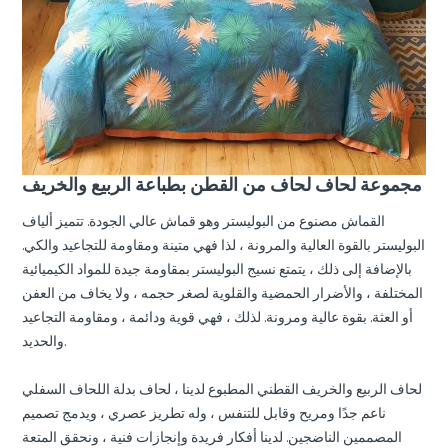
مجموعة لحاف لحاف من القطن بطباعة الربيع والخريف
القماش مصنوع من البوليستر وهو قماش عالي الجودة. تتميز ألياف
البوليستر بالقوة العالية والمرونة ، لذا فهي متينة ومقاومة للتجاعيد والكي.
بالإضافة إلى ذلك ، يتمتع نسيج البوليستر بمقاومة جيدة للمواد الكيميائية
المختلفة ، والأضرار الحمضية والقلوية لصغر حجمه ، ولا يخاف من العفن
أو العثة. بقوة عالية ومرونة. لذلك ، فهي قوية ودائمة ، ومقاومة التجاعيد
والحديد.
لحاف الربيع والخريف القطني المطبوع لدينا ، لحاف بدلة اللحاف السفلي
ناعم جدًا ومريح وقابل للتنفس ، وله تطريز عصري ، ويدمج تصميم
المصممين الناضجين. لدينا أفكار فريدة وإنجازات فنية ، ونحقق المتعة