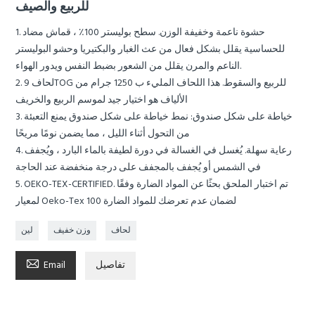
للربيع والصيف
1. حشوة ناعمة وخفيفة الوزن. سطح بوليستر 100٪ ، قماش مضاد
للحساسية يقلل بشكل فعال من عث الغبار والبكتيريا وحشو البوليستر
الناعم والمرن يقلل من الشعور بضبط النفس ويدور الهواء.
2. لحاف 9TOG للربيع والسقوط. هذا اللحاف المليء ب 1250 جرام من
الألياف هو اختيار جيد لموسم الربيع والخريف
3. خياطة على شكل صندوق: نمط خياطة على شكل صندوق يمنع التعبئة
من التحول أثناء الليل ، مما يضمن نومًا مريحًا
4. رعاية سهلة. يُغسل في الغسالة في دورة لطيفة بالماء البارد ، ويُجفف
في الشمس أو يُجفف بالمجفف على درجة منخفضة عند الحاجة
5. OEKO-TEX-CERTIFIED. تم اختبار الملحق بحثًا عن المواد الضارة وفقًا
لمعيار Oeko-Tex 100 لضمان عدم تعرضك للمواد الضارة
لحاف
وزن خفيف
لين

تفاصيل
Email