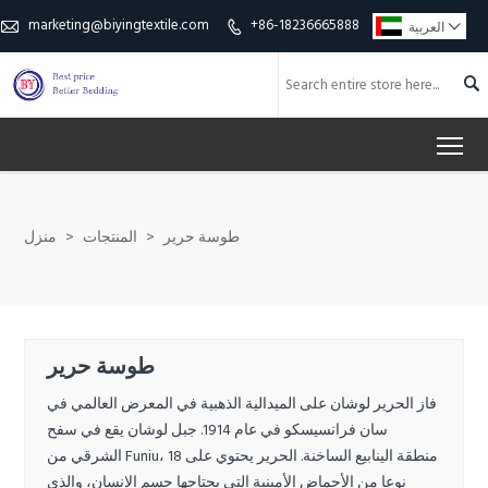
marketing@biyingtextile.com
+86-18236665888

العربية



To
طوسة حرير
>
المنتجات
>
منزل
طوسة حرير
فاز الحرير لوشان على الميدالية الذهبية في المعرض العالمي في
سان فرانسيسكو في عام 1914. جبل لوشان يقع في سفح
الشرقي من Funiu، منطقة الينابيع الساخنة. الحرير يحتوي على 18
نوعا من الأحماض الأمينية التي يحتاجها جسم الإنسان، والذي