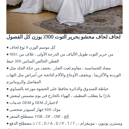
لحاف لحاف محشو بحرير التوت 100٪ بوزن كل الفصول
● كل موسم الوزن 9 توغ لحاف
● 100٪ من حرير التوت طويل الألياف من الدرجة الأولى ، غلاف من
القطن الخالص الساتين 300 خيط
● مضاد للحساسية ، مقاوم لعث الغبار ، يخفف من حكة الجلد مثل
الوردية والأكزيما ، ويخفف الأوجاع والآلام الناتجة عن أمراض مثل التهاب
المفاصل والروماتيزم.
● خياطة الصندوق والدائرة تحافظ على الحشوة موزعة بالتساوي.
● نادرًا ما يتطلب التنظيف ، الهواء بالخارج في يوم مشمس لينعش
● خدمات ODM و OEM لاختيارك
● موك: 500 جهاز كمبيوتر شخصى
● مصطلح السعر: FOB ، CIF ، CNF ، إلخ
● مصطلح الدفع: L / C ، D / A ، D / P ، T / T ، ويسترن يونيون ، مونيغرام ،