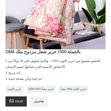
OEM بالجملة 100٪ حرير شغل مزدوج ملك
1. الحشو مصنوع من حرير التوت 100٪ ، والذي يحتوي على 18 نوعًا من
الأحماض الأمينية التي يحتاجها جسم الإنسان.
2. إنه مريح
3. نم جيدا وكن بصحة جيدة!
حرير كامل 100٪ معبأ
OEM 100٪ حرير معبأ
حرير التوت

تفاصيل
Email