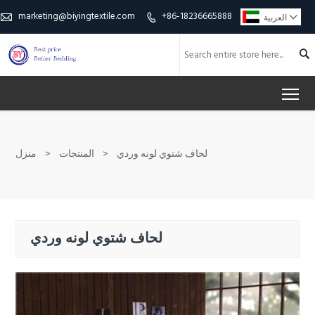
marketing@biyingtextile.com
+86-18236665888

العربية



To
لحاف شتوي لونه وردي
>
المنتجات
>
منزل
لحاف شتوي لونه وردي