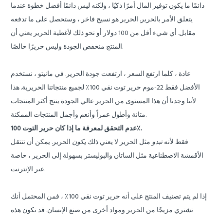
دائمًا ما يكون توفير المال أمرًا ذكيًا ، ولكنه ليس دائمًا أفضل خطوة عندما
يتعلق الأمر بالحرير. الحرير هو نسيج فاخر ، وستحصل على ما تدفعه
مقابل. أي شيء أقل من 100 دولار أو نحو ذلك لأغطية الحرير يعني أن
المنتج منخفض الجودة وليس حريرًا خالصًا.
عادة ، كلما ارتفع السعر ، ارتفعت جودة الحرير. في مانيتو ، نستخدم
الأفضل فقط
22-موم حرير توت نقي 100٪
لجميع منتجاتنا الحريرية. هذا
لأننا وجدنا أن هذا المستوى من الحرير عالي الجودة ينتج أكثر المنتجات
متانة وأطول عمراً وأنعم وأجمل المنتجات الممكنة.
عدم التحقق لمعرفة ما إذا كان حرير التوت 100٪.
فقط لأنه
تبدو
مثل الحرير لا يعني ذلك
يكون
الحرير. يمكن أن تنتقل
الأقمشة الاصطناعية مثل الساتان والبوليستر بسهولة إلى الحرير ، خاصة
عبر الإنترنت.
إذا لم يتم تصنيف المنتج على أنه حرير توت نقي 100٪ ، فمن المحتمل أنك
تشتري مزيجًا من الحرير ومواد أخرى من صنع الإنسان. قد تكون هذه