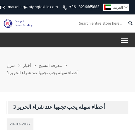
marketing@biyingtextile.com
+86-18236665888

العربية



To
>
معرفة النسيج
>
أخبار
>
منزل
3 أخطاء سهلة يجب تجنبها عند شراء الحرير
3 أخطاء سهلة يجب تجنبها عند شراء الحرير
28-02-2022