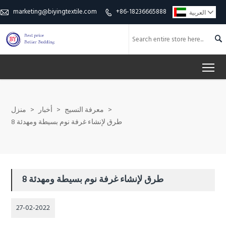
marketing@biyingtextile.com
+86-18236665888

العربية



To
>
معرفة النسيج
>
أخبار
>
منزل
8 طرق لإنشاء غرفة نوم بسيطة ومهدئة
8 طرق لإنشاء غرفة نوم بسيطة ومهدئة
27-02-2022