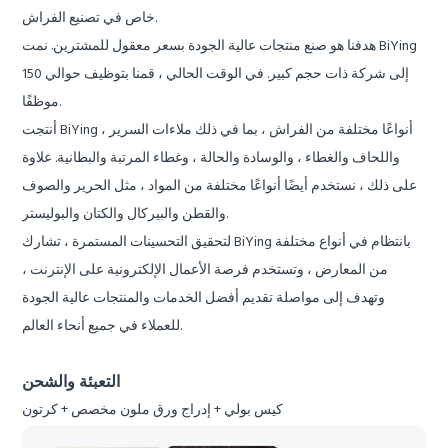
خاص في تصنيع الفراش.
هدفنا هو صنع منتجات عالية الجودة بسعر معقول للمشترين. نمت BiYing
إلى شركة ذات حجم كبير. في الوقت الحالي ، قمنا بتوظيف حوالي 150
موظفًا.
أنتجت BiYing أنواعًا مختلفة من الفراش ، بما في ذلك ملاءات السرير ،
واللحاف والغطاء ، والوسادة والحالة ، وغطاء المرتبة والبطانية. علاوة
على ذلك ، نستخدم أيضًا أنواعًا مختلفة من المواد ، مثل الحرير والصوف
والقطن والبيركال والكتان والبوليستر.
لتحقيق التحسينات المستمرة ، تشارك BiYing بانتظام في أنواع مختلفة
من المعارض ، وتستخدم فرصة الأعمال الإلكترونية على الإنترنت ،
وتهدف إلى مواصلة تقديم أفضل الخدمات والمنتجات عالية الجودة
للعملاء في جميع أنحاء العالم.
التعبئة والشحن
كيس بولي + إدراج ورق ملون مخصص + كرتون