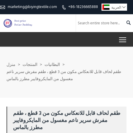
marketing@biyingtextile.com
+86-18236665888

العربية



To
>
البطانيات
>
المنتجات
>
منزل
طقم لحاف قابل للانعكاس مكون من 3 قطع ، طقم مفرش سرير ناعم
مغسول من المايكروفايبر مطرز بالماس
طقم لحاف قابل للانعكاس مكون من 3 قطع ، طقم
مفرش سرير ناعم مغسول من المايكروفايبر
مطرز بالماس