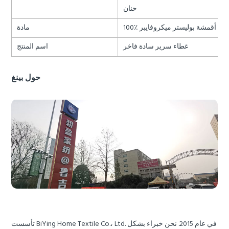
حنان
100٪ أقمشة بوليستر ميكروفايبر
مادة
غطاء سرير سادة فاخر
اسم المنتج
حول بينغ
تأسست BiYing Home Textile Co.، Ltd. في عام 2015. نحن خبراء بشكل