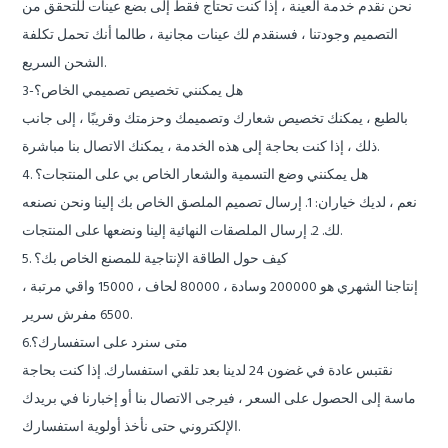
نحن نقدم خدمة العينة ، إذا كنت تحتاج فقط إلى بضع عينات للتحقق من
التصميم وجودتنا ، فسنقدم لك عينات مجانية ، طالما أنك تحمل تكلفة
الشحن السريع.
3-هل يمكنني تخصيص تصميمي الخاص؟
بالطبع ، يمكنك تخصيص شعارك وتصميمك وحزمتك وقريبًا ، إلى جانب
ذلك ، إذا كنت بحاجة إلى هذه الخدمة ، يمكنك الاتصال بنا مباشرة.
4. هل يمكنني وضع التسمية والشعار الخاص بي على المنتجات؟
نعم ، لديك خياران: 1. إرسال تصميم الملصق الخاص بك إلينا ونحن نصنعه
لك. 2. إرسال الملصقات النهائية إلينا ونضعها على المنتجات.
5. كيف حول الطاقة الإنتاجية للمصنع الخاص بك؟
إنتاجنا الشهري هو 200000 وسادة ، 80000 لحاف ، 15000 واقي مرتبة ،
6500 مفرش سرير.
6.متى سنرد على استفسارك؟
نقتبس عادة في غضون 24 لدينا بعد تلقي استفسارك. إذا كنت بحاجة
ماسة إلى الحصول على السعر ، فيرجى الاتصال بنا أو إخبارنا في بريدك
الإلكتروني حتى نأخذ أولوية استفسارك.