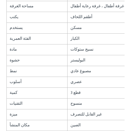
ة ، غرفة أطفال ، غرفة رعاية أطفال
مساحة الغرفة
أطقم اللحاف
يكتب
مسكن
يستخدم
الكبار
الفئة العمرية
نسيج ستوكات
مادة
البوليستر
حشوة
مصبوغ عادي
نمط
عصري
أسلوب
3 قطع
كمية
منسوج
التقنيات
غير القابل للتصرف
ميزة
الصين
مكان المنشأ