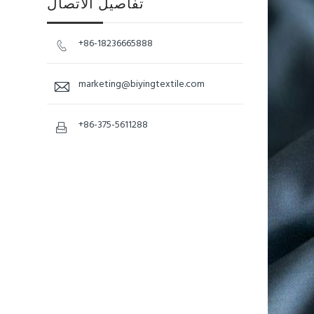
تفاصيل الاتصال
+86-18236665888

marketing@biyingtextile.com

+86-375-5611288
