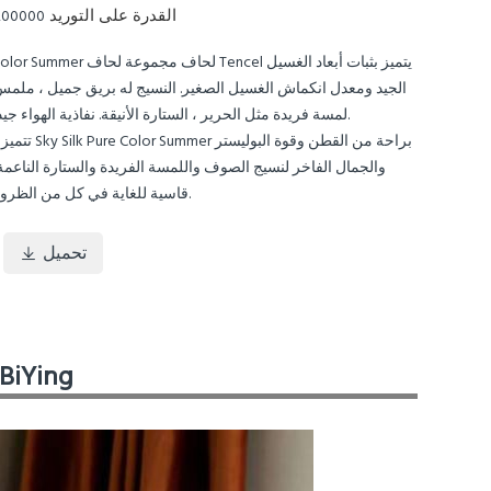
القدرة على التوريد
200000 مجموعات شهر
60 Sky Silk Pure Color Summer لحاف 
الجيد ومعدل انكماش الغسيل الصغير. النسيج له بريق جميل ، ملمس 
لمسة فريدة مثل الحرير ، الستارة الأنيقة. نفاذية الهواء جيدة ونفاذية الرطوبة.
والجمال الفاخر لنسيج الصوف واللمسة الفريدة والستارة الناعمة
قاسية للغاية في كل من الظروف الجافة والرطبة.
تحميل

المنسوجات المنزلية Ying