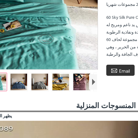
يا
مجموعة لحاف Tencel يتميز بثبات أبعاد الغسيل
يد ناعم ومريح له
تتميز مجموعة لحاف 60 Sky Silk Pure Color Summer براحة من القطن وقوة البوليستر
 من الحرير ، وهي

Email
Bi
يظهر ال