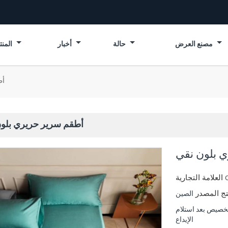
مصنع العرض
حالة
أخبار
المنتجات
أط
أطقم سرير حريري بلو
 بلون نقي
العلامة التجارية
تج المصدر
الصين
مة أو 40-45 يومًا للتخصيص بعد استلام
الإيداع