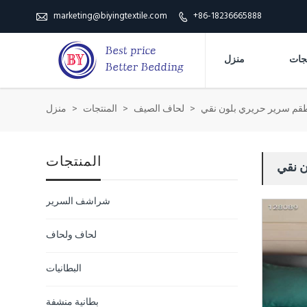
marketing@biyingtextile.com
+86-18236665888


منزل
قم سرير حريري بلون نقي
>
لحاف الصيف
>
المنتجات
>
منزل
المنتجات
ن نقي
شراشف السرير
لحاف ولحاف
البطانيات
بطانية منشفة