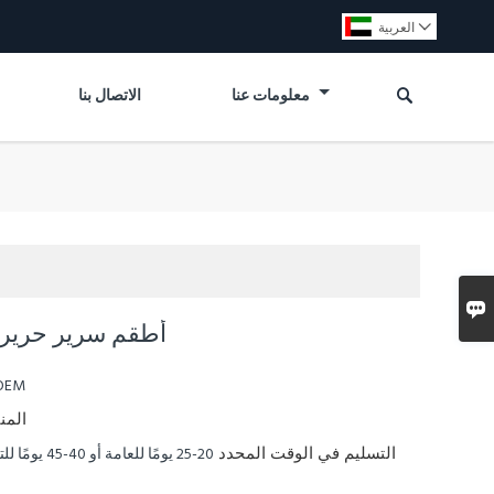
العربية


معلومات عنا
الاتصال بنا

أطقم سرير حريري
OEM
المن
التسليم في الوقت المحدد
20-25 يومًا للعا