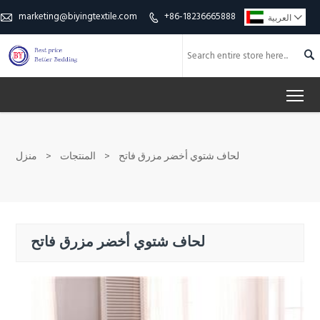
marketing@biyingtextile.com
+86-18236665888

العربية



To
لحاف شتوي أخضر مزرق فاتح
>
المنتجات
>
منزل
لحاف شتوي أخضر مزرق فاتح