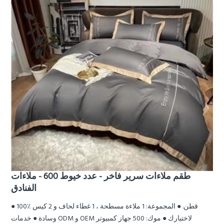
طقم ملاءات سرير فاخر - عدد خيوط 600 - ملاءات
الفنادق
● 100٪ قطن. ● المجموعة: 1 ملاءة مسطحة ، 1 غطاء لحاف و 2 كيس
وسادة ● خدمات ODM و OEM لاختيارك ● موك: 500 جهاز كمبيوتر