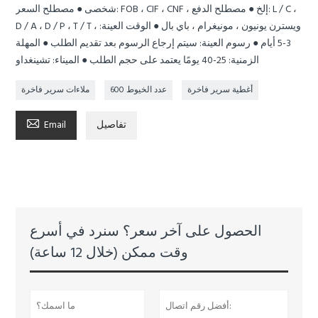
شخصى ● مصطلح السعر: FOB ، CIF ، CNF ، إلخ ● مصطلح الدفع: L / C ،
D / A ، D / P ، T / T ، ويسترن يونيون ، مونيغرام ، باي بال ● الوقت العينة:
3-5 أيام ● رسوم العينة: سيتم إرجاع الرسوم بعد تقديم الطلب ● المهلة
الزمنية: 25-40 يومًا يعتمد على حجم الطلب ● الميناء: تشينغداو
أغطية سرير فاخرة
عدد الخيوط 600
ملاءات سرير فاخرة

تفاصيل
Email
الحصول على آخر سعر؟ سنرد في أسرع
وقت ممكن (خلال 12 ساعة)